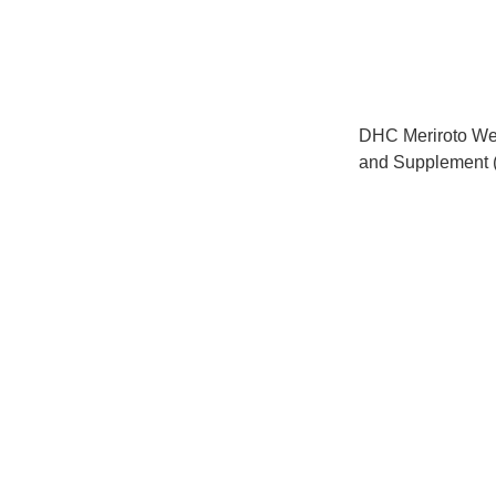
DHC Meriroto Wei
and Supplement 
pcs) 下半身減
日/60粒） Exp:20