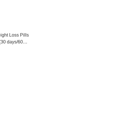
ght Loss Pills
(30 days/60
肥纖體修身丸（30
26/7