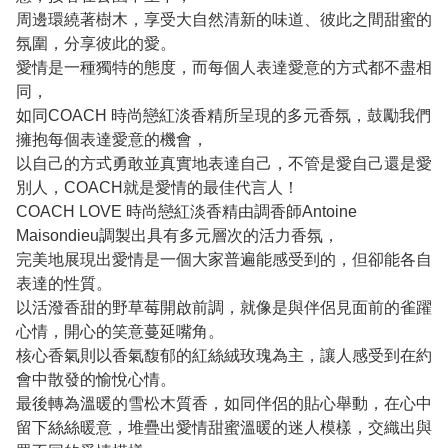
周邊環繞著樹木，享受大自然清新的味道、彼此之間甜蜜的
氛圍，分享彼此的愛。
愛情是一種獨特的態度，而每個人表達愛意的方式都不盡相
同，
如同COACH 時尚戀紅淡香精所呈現的多元香氛，鼓勵我們
擁抱每個表達愛意的機會，
以自己的方式勇敢並真實地表達自己，不管是愛自己還是愛
別人，COACH就是愛情的最佳代言人！
COACH LOVE 時尚戀紅淡香精由調香師Antoine
Maisondieu調製出具有多元層次的活力香氛，
完美地展現出愛情是一個大家普遍能感受到的，但卻能各自
表達的性質。
以活潑香甜的野草莓開啟前調，就像是與伴侶見面前的雀躍
心情，開心的笑意蔓延嘴角。
核心香氣則以香氣馥郁的紅絲絨玫瑰為主，讓人感受到在約
會中散發的愉悅心情。
最後轉為溫暖的雪松木質香，如同伴侶的貼心舉動，在心中
留下絲絲暖意，堆疊出愛情甜蜜溫暖的迷人模樣，交織出與