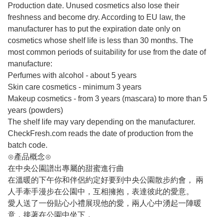
Production date. Unused cosmetics also lose their
freshness and become dry. According to EU law, the
manufacturer has to put the expiration date only on
cosmetics whose shelf life is less than 30 months. The
most common periods of suitability for use from the date of
manufacture:
Perfumes with alcohol - about 5 years
Skin care cosmetics - minimum 3 years
Makeup cosmetics - from 3 years (mascara) to more than 5
years (powders)
The shelf life may vary depending on the manufacturer.
CheckFresh.com reads the date of production from the
batch code.
⊙產品概念⊙
在中央公園譜出專屬的甜蜜進行曲
在溫暖的下午你和伴侶約定好要到中央公園散步約會， 兩
人手牽手漫步在公園中，互相擁抱，表達彼此的愛意。
愛人送了一份貼心小禮展現他的愛，兩人心中湧起一陣暖
意，接著在公園中坐下，