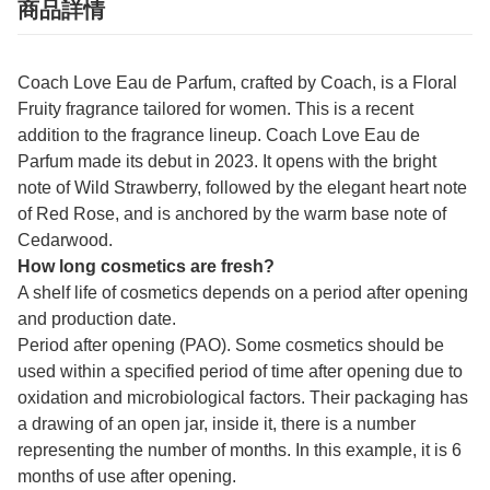
商品詳情
Coach Love Eau de Parfum, crafted by Coach, is a Floral
Fruity fragrance tailored for women. This is a recent
addition to the fragrance lineup. Coach Love Eau de
Parfum made its debut in 2023. It opens with the bright
note of Wild Strawberry, followed by the elegant heart note
of Red Rose, and is anchored by the warm base note of
Cedarwood.
How long cosmetics are fresh?
A shelf life of cosmetics depends on a period after opening
and production date.
Period after opening (PAO). Some cosmetics should be
used within a specified period of time after opening due to
oxidation and microbiological factors. Their packaging has
a drawing of an open jar, inside it, there is a number
representing the number of months. In this example, it is 6
months of use after opening.