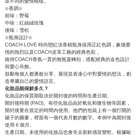
眾不同的愛情模樣。
⊙香調⊙
前味：野莓
中味：紅絲絨玫瑰
後味：雪松
⊙瓶身設計⊙
COACH LOVE 時尚戀紅淡香精瓶身採用正紅色調，象徵愛
情的熱烈以及COACH皮革工藝的經典色彩，
維持COACH香氛一貫的無瓶蓋轉扣，搭配經典的金色設計
與愛心吊飾。
鼓勵每個人都勇敢分享、展現並表達心中對愛情的想法，創
造專屬自己的愛情語言。
化妝品能保鮮多久？
化妝品的保質期取決於開封後的時間和生產日期。
開封後時期 (PAO)。有些化妝品由於氧化和微生物等因素，
開封後要在規定的時間內使用。他們的包裝上有一個打開的
罐子的圖畫，裡面有一個代表月數的數字。本例中為開封後
使用 6 個月。
生產日期。未使用的化妝品也會失去新鮮感並變乾。根據歐