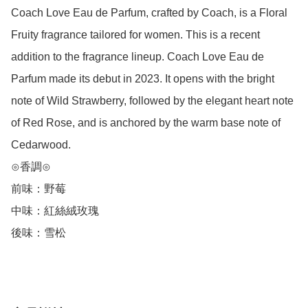
Coach Love Eau de Parfum, crafted by Coach, is a Floral 
Fruity fragrance tailored for women. This is a recent 
addition to the fragrance lineup. Coach Love Eau de 
Parfum made its debut in 2023. It opens with the bright 
note of Wild Strawberry, followed by the elegant heart note 
of Red Rose, and is anchored by the warm base note of 
Cedarwood.

⊙香調⊙

前味：野莓

中味：紅絲絨玫瑰

後味：雪松