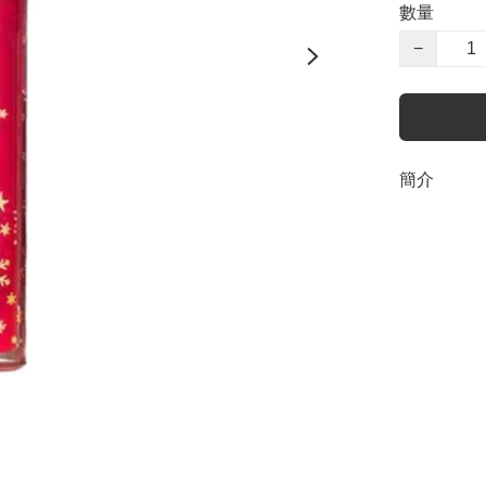
數量
−
簡介