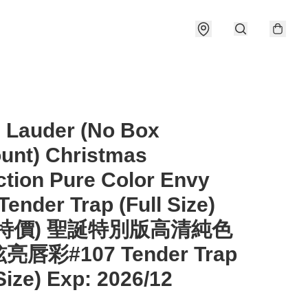
 Lauder (No Box
unt) Christmas
ction Pure Color Envy
Tender Trap (Full Size)
特價) 聖誕特別版高清純色
唇彩#107 Tender Trap
 Size) Exp: 2026/12